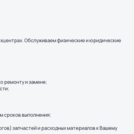
техцентрах. Обслуживаем физические и юридические
о ремонту и замене;
сти;
м сроков выполнения;
огов) запчастей и расходных материалов к Вашему