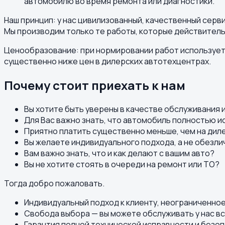
автомобилю во время ремонта или диагностики.
Наш принцип: у нас цивилизованный, качественный серв
Мы производим только те работы, которые действитель
Ценообразование: при нормировании работ используется
существенно ниже цен в дилерских автотехцентрах.
Почему стоит приехать к нам
Вы хотите быть уверены в качестве обслуживания 
Для Вас важно знать, что автомобиль полностью и
Приятно платить существенно меньше, чем на дил
Вы желаете индивидуального подхода, а не обезли
Вам важно знать, что и как делают с вашим авто?
Вы не хотите стоять в очереди на ремонт или ТО?
Тогда добро пожаловать.
Индивидуальный подход к клиенту, неограниченно
Свобода выбора — вы можете обслуживать у нас вс
Гарантия полной технической исправности и безо