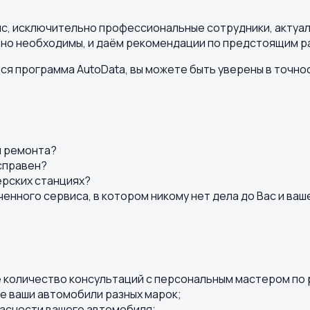
ис, исключительно профессиональные сотрудники, актуал
но необходимы, и даём рекомендации по предстоящим ра
 программа AutoData, вы можете быть уверены в точност
и ремонта?
справен?
ерских станциях?
ченного сервиса, в котором никому нет дела до Вас и ва
е количество консультаций с персональным мастером по
е ваши автомобили разных марок;
пасности вашего автомобиля;